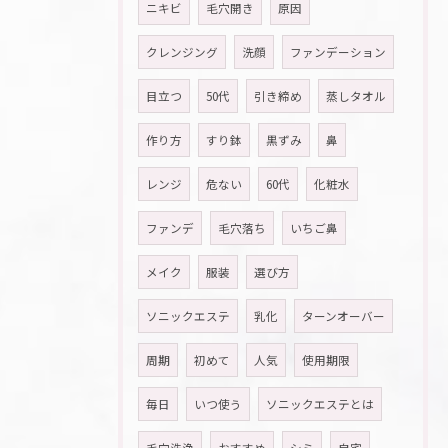
ニキビ
毛穴開き
原因
クレンジング
洗顔
ファンデーション
目立つ
50代
引き締め
蒸しタオル
作り方
すり鉢
黒ずみ
鼻
レンジ
危ない
60代
化粧水
ファンデ
毛穴落ち
いちご鼻
メイク
服装
選び方
ソニックエステ
乳化
ターンオーバー
周期
初めて
人気
使用期限
毎日
いつ使う
ソニックエステとは