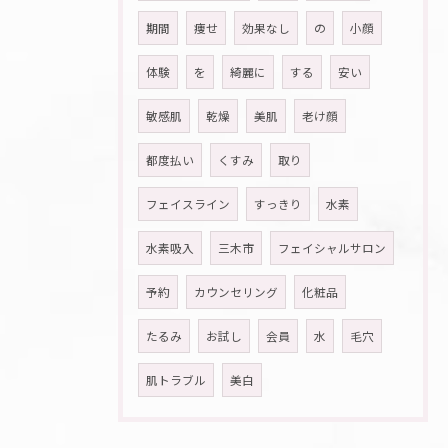
期間
痩せ
効果なし
の
小顔
体験
を
綺麗に
する
安い
敏感肌
乾燥
美肌
老け顔
都度払い
くすみ
取り
フェイスライン
すっきり
水素
水素吸入
三木市
フェイシャルサロン
予約
カウンセリング
化粧品
たるみ
お試し
会員
水
毛穴
肌トラブル
美白