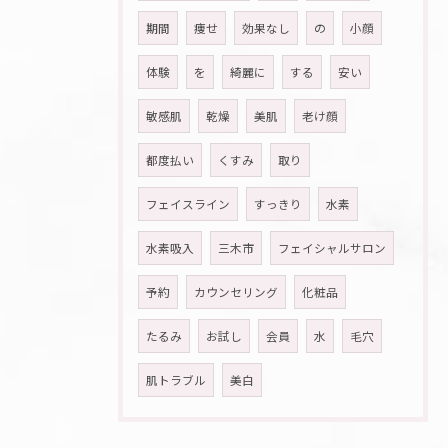
期間
痩せ
効果なし
の
小顔
体験
を
綺麗に
する
安い
敏感肌
乾燥
美肌
老け顔
都度払い
くすみ
取り
フェイスライン
すっきり
水素
水素吸入
三木市
フェイシャルサロン
予約
カウンセリング
化粧品
たるみ
お試し
会員
水
毛穴
肌トラブル
美白