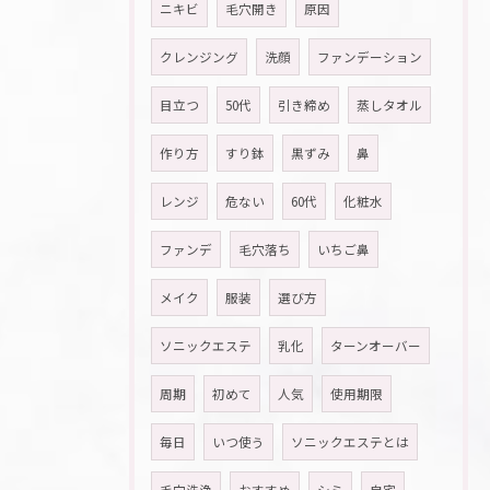
ニキビ
毛穴開き
原因
クレンジング
洗顔
ファンデーション
目立つ
50代
引き締め
蒸しタオル
作り方
すり鉢
黒ずみ
鼻
レンジ
危ない
60代
化粧水
ファンデ
毛穴落ち
いちご鼻
メイク
服装
選び方
ソニックエステ
乳化
ターンオーバー
周期
初めて
人気
使用期限
毎日
いつ使う
ソニックエステとは