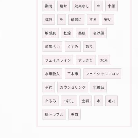
期間
痩せ
効果なし
の
小顔
体験
を
綺麗に
する
安い
敏感肌
乾燥
美肌
老け顔
都度払い
くすみ
取り
フェイスライン
すっきり
水素
水素吸入
三木市
フェイシャルサロン
予約
カウンセリング
化粧品
たるみ
お試し
会員
水
毛穴
肌トラブル
美白