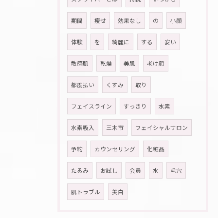
期間
痩せ
効果なし
の
小顔
体験
を
綺麗に
する
安い
敏感肌
乾燥
美肌
老け顔
都度払い
くすみ
取り
フェイスライン
すっきり
水素
水素吸入
三木市
フェイシャルサロン
予約
カウンセリング
化粧品
たるみ
お試し
会員
水
毛穴
肌トラブル
美白