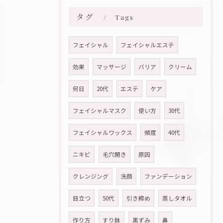
タグ
Tags
フェイシャル
フェイシャルエステ
効果
マッサージ
バリア
クリーム
何日
20代
エステ
ケア
フェイシャルマスク
使い方
30代
フェイシャルワックス
頻度
40代
ニキビ
毛穴開き
原因
クレンジング
洗顔
ファンデーション
目立つ
50代
引き締め
蒸しタオル
作り方
すり鉢
黒ずみ
鼻