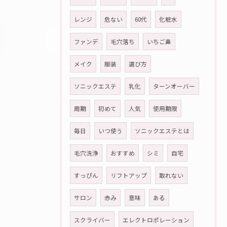
レンジ
危ない
60代
化粧水
ファンデ
毛穴落ち
いちご鼻
メイク
服装
選び方
ソニックエステ
乳化
ターンオーバー
周期
初めて
人気
使用期限
毎日
いつ使う
ソニックエステとは
毛穴洗浄
おすすめ
シミ
自宅
すっぴん
リフトアップ
取れない
サロン
赤み
意味
ある
スクライバー
エレクトロポレーション