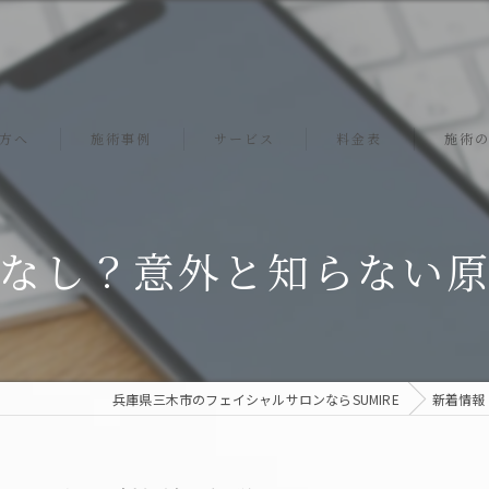
方へ
施術事例
サービス
料金表
施術
ソニックエステ
なし？意外と知らない
スクライバー
エレクトロポレーション
プレミアムジェル
兵庫県三木市のフェイシャルサロンならSUMIRE
新着情報
リフトアップ
小顔