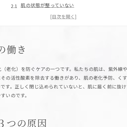
肌の状態が整っていない
一度だけの使用で判断している
目的に合っていない使い方をしている
効果を実感するためのコツ
肌をクリーンな状態にしておく
の働き
水素パックの品質を確認すること
自分の肌に合った頻度とタイミングを見極める
化（老化）を防ぐケアの一つです。私たちの肌は、紫外線
超音波などと組み合わせる
はその活性酸素を除去する働きがあり、肌の老化予防、く
まとめ
子です。正しく閉じ込められていないと、肌に届く前に抜け
やすいのです。
３つの原因