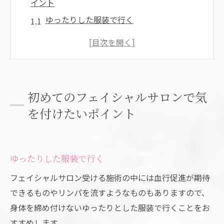
イント
ゆったりした服装で行く
コンタクトやアクセサリーは外す事になる
紫外線対策はしっかりと
施術前後はお酒は飲まない
まつエクをしている場合は事前に相談
初めてのフェイシャルサロンで気
フェイシャルサロンに行く時は化粧はどうす
を付けたいポイント
る？
化粧はしていてもしていなくてもいい
化粧をする場合は通常のクレンジングで落
ゆったりした服装で行く
ちるものを
フェイシャルサロン受ける施術の中には血行促進が期待
フェイシャルサロンの選び方
できるものやリンパを流すようなものもありますので、
目的を明確にして選ぶ
身体を締め付けないゆったりとした服装で行くことをお
無理なく支払えるサロンを選ぶ
すすめします。