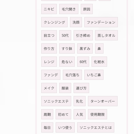
ニキビ
毛穴開き
原因
クレンジング
洗顔
ファンデーション
目立つ
50代
引き締め
蒸しタオル
作り方
すり鉢
黒ずみ
鼻
レンジ
危ない
60代
化粧水
ファンデ
毛穴落ち
いちご鼻
メイク
服装
選び方
ソニックエステ
乳化
ターンオーバー
周期
初めて
人気
使用期限
毎日
いつ使う
ソニックエステとは