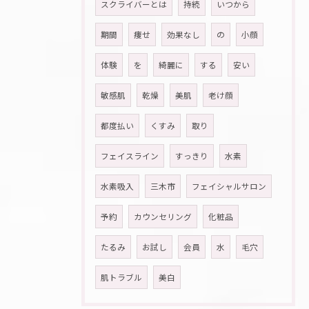
スクライバーとは
持続
いつから
期間
痩せ
効果なし
の
小顔
体験
を
綺麗に
する
安い
敏感肌
乾燥
美肌
老け顔
都度払い
くすみ
取り
フェイスライン
すっきり
水素
水素吸入
三木市
フェイシャルサロン
予約
カウンセリング
化粧品
たるみ
お試し
会員
水
毛穴
肌トラブル
美白