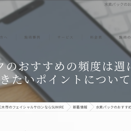
水素パックのお
方へ
施術事例
サービス
料金表
施術
ソニックエステ
クのおすすめの頻度は週に
スクライバー
きたいポイントについ
エレクトロポレーション
プレミアムジェル
三木市のフェイシャルサロンならSUMIRE
新着情報
水素パックのおすすめ
リフトアップ
小顔