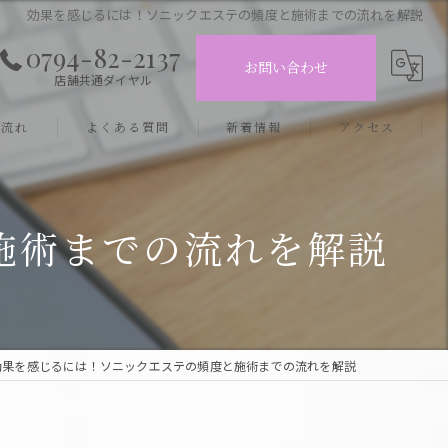
効果を感じるには！ソニックエステの頻度と施術までの流れを解説
0794-82-2137
お問い合わせ
店舗共通ダイヤル
の流れ
よくある質問
新着情報
アクセス
フェイシャルサロン 三木店
施術までの流れを解説
フェイシャルサロン 小野店
効果を感じるには！ソニックエステの頻度と施術までの流れを解説