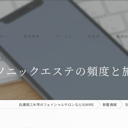
方へ
施術事例
サービス
料金表
施術
ソニックエステ
ソニックエステの頻度と
スクライバー
エレクトロポレーション
プレミアムジェル
兵庫県三木市のフェイシャルサロンならSUMIRE
新着情報
リフトアップ
小顔