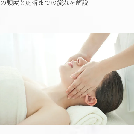
テの頻度と施術までの流れを解説
メイクレッスン