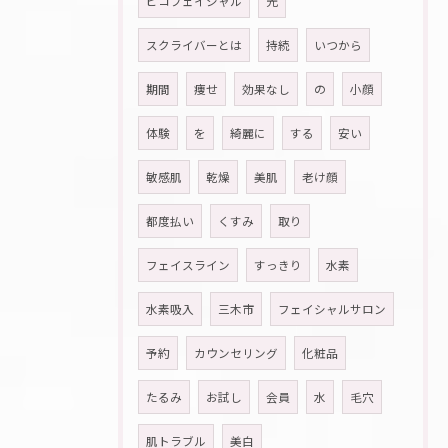
ピコフェイシャル
光
スクライバーとは
持続
いつから
期間
痩せ
効果なし
の
小顔
体験
を
綺麗に
する
安い
敏感肌
乾燥
美肌
老け顔
都度払い
くすみ
取り
フェイスライン
すっきり
水素
水素吸入
三木市
フェイシャルサロン
予約
カウンセリング
化粧品
たるみ
お試し
会員
水
毛穴
肌トラブル
美白