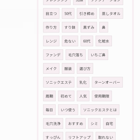
目立つ
50代
引き締め
蒸しタオル
作り方
すり鉢
黒ずみ
鼻
レンジ
危ない
60代
化粧水
ファンデ
毛穴落ち
いちご鼻
メイク
服装
選び方
ソニックエステ
乳化
ターンオーバー
周期
初めて
人気
使用期限
毎日
いつ使う
ソニックエステとは
毛穴洗浄
おすすめ
シミ
自宅
すっぴん
リフトアップ
取れない